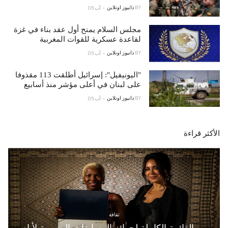
BY
ذانيوز اونلاين
آب 06
مجلس السلام يمنح أول عقد بناء في غزة
لقاعدة عسكرية للقوات المغربية
BY
ذانيوز اونلاين
آب 06
"اليونيفيل": إسرائيل أطلقت 113 مقذوفا
على لبنان في أعلى مؤشر منذ أسابيع
BY
ذانيوز اونلاين
آب 06
الأكثر قراءة
ثقافة