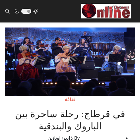
ults.
ثقافة
في قرطاج: رحلة ساحرة بين
الباروك والبندقية
By
ذانيوز اونلاين