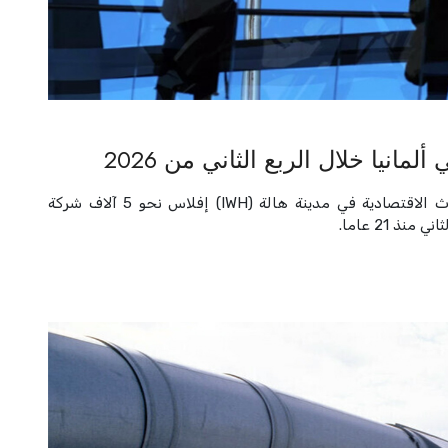
نيا خلال الربع الثاني من 2026
ذانيوز أونلاين// أظهرت بيانات معهد لايبنيتس للبحوث الاقتصادية في مدينة هالة (IWH) إفلاس نحو 5 آلاف شركة