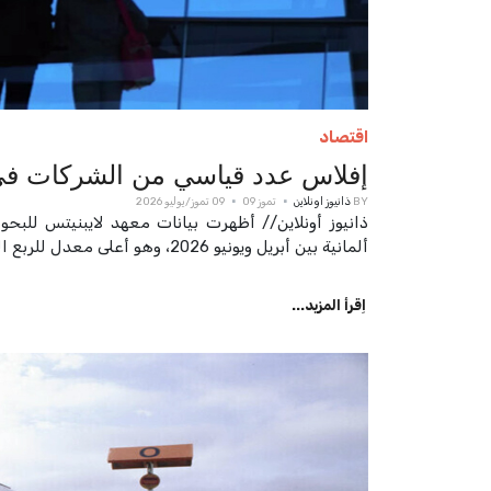
اقتصاد
إفلاس عدد قياسي من الشركات في ألما
BY
ذانيوز اونلاين
تموز 09
09 تموز/يوليو 2026
ألمانية بين أبريل ويونيو 2026، وهو أعلى معدل للربع الثاني منذ 21 عاما.
اِقرأ المزيد...