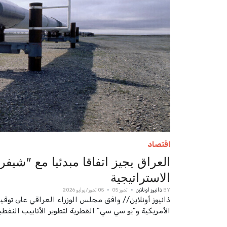
اقتصاد
العراق يجيز اتفاقا مبدئيا مع "شي
الاستراتيجية
BY
ذانيوز اونلاين
تموز 05
05 تموز/يوليو 2026
ذانيوز أونلاين// وافق مجلس الوزراء العراقي على توق
الأمريكية و"يو سي سي" القطرية لتطوير الأنابيب النفطية