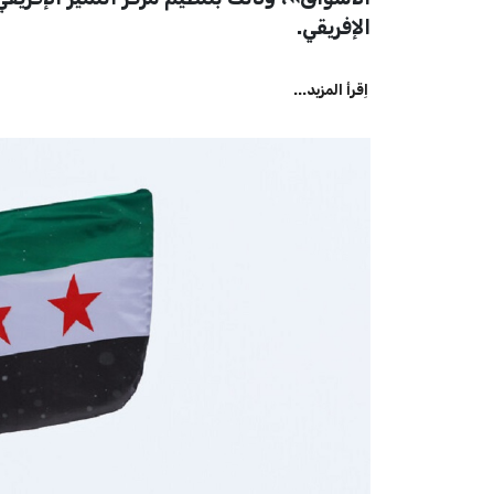
الإفريقي.
اِقرأ المزيد...