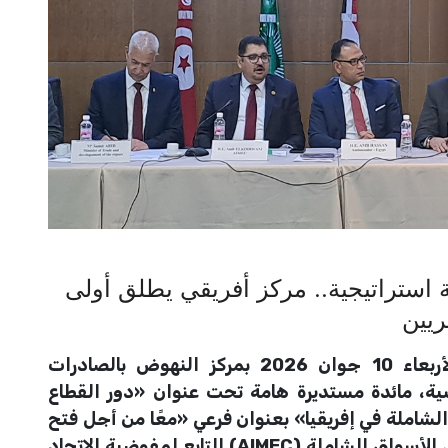
 استراتيجية.. مركز أفريقي يطلق أولى
ريين
ذانيوز أونلاين// تونس – عقدت اليوم الأربعاء 10 جوان 2026 بمركز النهوض بالصادرات
تونسية، مائدة مستديرة هامة تحت عنوان «دور القطاع
لشاملة في إفريقيا» بعنوان فرعي «معًا من أجل فتح
الأسواق»، وذلك بتنظيم مركز التميز الإفريقي للأسواق الشاملة (AIMEC) التابع لمفوضية الاتحاد