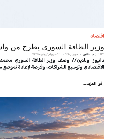
اقتصاد
وزير الطاقة السوري يطرح من واشن
BY
ذانيوز اونلاين
حزيران 10
10 حزيران/يونيو 2026
ذانيوز اونلاين// وصف وزير الطاقة السوري محمد الب
الاقتصادي وتوسيع الشراكات، وفرصة لإعادة تموضع سو
اِقرأ المزيد...