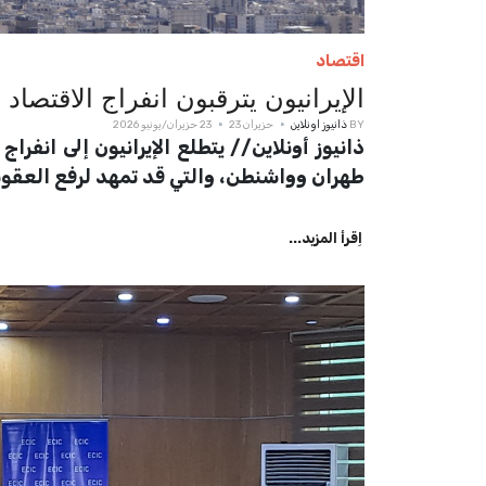
اقتصاد
الإيرانيون يترقبون انفراج الاقتصاد 
BY
ذانيوز اونلاين
حزيران 23
23 حزيران/يونيو 2026
ذانيوز أونلاين// يتطلع الإيرانيون إلى انفر
طهران وواشنطن، والتي قد تمهد لرفع العقوب
اِقرأ المزيد...