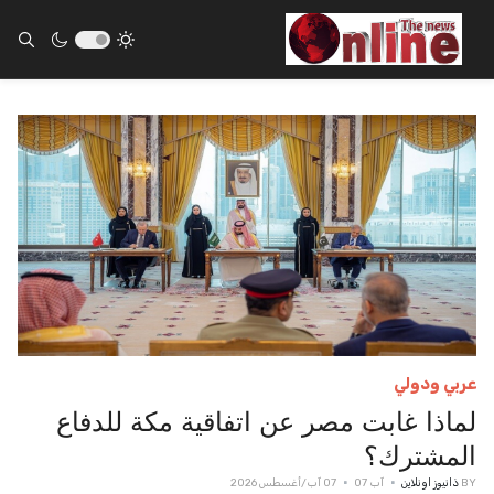
ults.
عربي ودولي
لماذا غابت مصر عن اتفاقية مكة للدفاع
المشترك؟
BY
ذانيوز اونلاين
آب 07
07 آب/أغسطس 2026