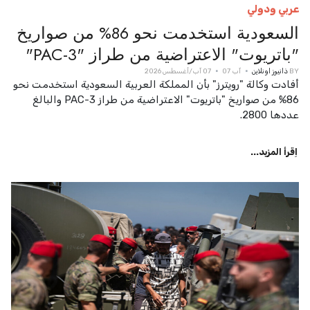
عربي ودولي
السعودية استخدمت نحو 86% من صواريخ
"باتريوت" الاعتراضية من طراز "PAC-3"
BY
ذانيوز اونلاين
آب 07
07 آب/أغسطس 2026
أفادت وكالة "رويترز" بأن المملكة العربية السعودية استخدمت نحو
86% من صواريخ "باتريوت" الاعتراضية من طراز PAC-3 والبالغ
عددها 2800.
اِقرأ المزيد...