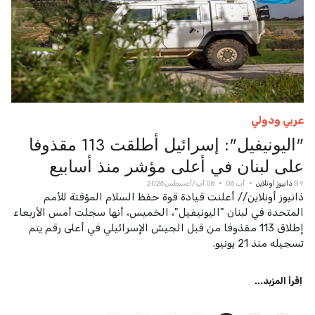
عربي ودولي
"اليونيفيل": إسرائيل أطلقت 113 مقذوفا
على لبنان في أعلى مؤشر منذ أسابيع
BY
ذانيوز اونلاين
آب 06
06 آب/أغسطس 2026
ذانيوز أونلاين// أعلنت قيادة قوة حفظ السلام المؤقتة للأمم
المتحدة في لبنان "اليونيفيل"، الخميس، أنها سجلت أمس الأربعاء
إطلاق 113 مقذوفا من قبل الجيش الإسرائيلي في أعلى رقم يتم
تسجيله منذ 21 يونيو.
اِقرأ المزيد...