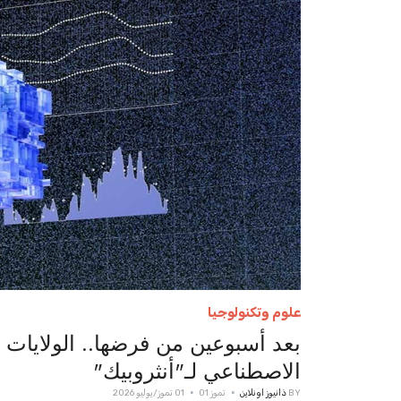
علوم وتكنولوجيا
بعد أسبوعين من فرضها.. الولايات ا
الاصطناعي لـ"أنثروبيك"
BY
ذانيوز اونلاين
تموز 01
01 تموز/يوليو 2026