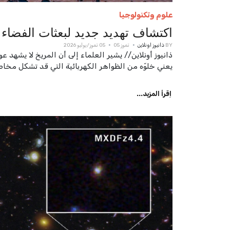
علوم وتكنولوجيا
اكتشاف تهديد جديد لبعثات الفضا
BY
ذانيوز اونلاين
تموز 05
05 تموز/يوليو 2026
ذانيوز أونلاين// يشير العلماء إلى أن المريخ لا يشهد 
يعني خلوّه من الظواهر الكهربائية التي قد تشكل مخاط
اِقرأ المزيد...