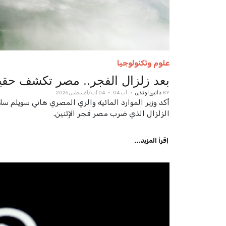
علوم وتكنولوجيا
بعد زلزال الفجر.. مصر تكشف حقيقة
BY
ذانيوز اونلاين
آب 04
04 آب/أغسطس 2026
أكد وزير الموارد المائية والري المصري هاني سويلم سل
الزلزال الذي ضرب مصر فجر الإثنين.
اِقرأ المزيد...