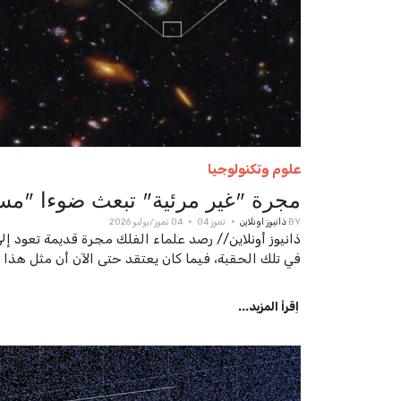
علوم وتكنولوجيا
مجرة "غير مرئية" تبعث ضوءا "مست
BY
ذانيوز اونلاين
تموز 04
04 تموز/يوليو 2026
ذانيوز أونلاين// رصد علماء الفلك مجرة قديمة تعود إ
في تلك الحقبة، فيما كان يعتقد حتى الآن أن مثل هذا
اِقرأ المزيد...