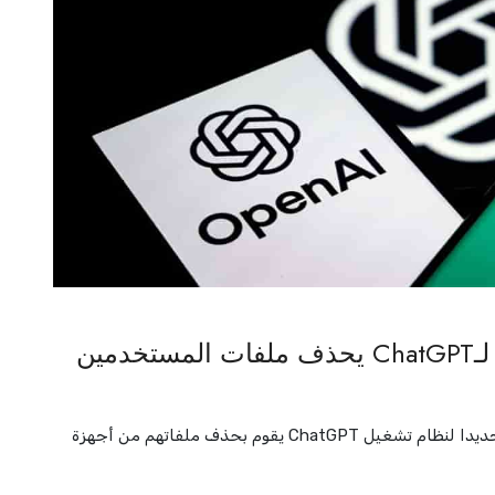
بسبب "حماسه المفرط"!.. تحديث لـChatGPT يحذف ملفات المستخدمين
ذانيوز أونلاين// زعم عدد من المستخدمين أن تحديثا جديدا لنظام تشغيل ChatGPT يقوم بحذف ملفاتهم من أجهزة