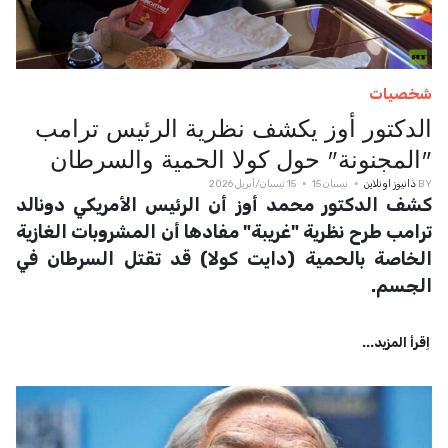
شخصيات
الدكتور أوز يكشف نظرية الرئيس ترامب
"المجنونة" حول كولا الحمية والسرطان
BY
ذانيوز اونلاين
نيسان 15
15 نيسان/أبريل 2026
كشف الدكتور محمد أوز أن الرئيس الأمريكي دونالد
ترامب طرح نظرية "غريبة" مفادها أن المشروبات الغازية
الخاصة بالحمية (دايت كولا) قد تقتل السرطان في
الجسم.
اِقرأ المزيد...