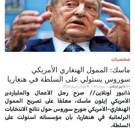
شخصيات
ماسك: الممول الهنغاري الأمريكي
سوروس يستولي على السلطة في هنغاريا
BY
ذانيوز اونلاين
نيسان 13
13 نيسان/أبريل 2026
ذانيوز أونلاين// صرح رجل الأعمال والملياردير
الأمريكي إيلون ماسك، معلقا على تصريح الممول
الهنغاري-الأمريكي جورج سوروس حول نتائج الانتخابات
البرلمانية في هنغاريا، بأن مؤسساته استولت على
السلطة.