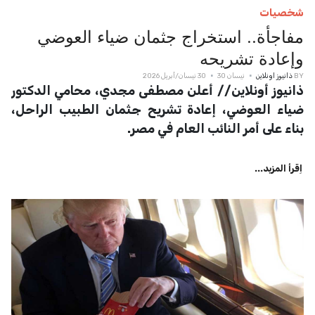
شخصيات
مفاجأة.. استخراج جثمان ضياء العوضي
وإعادة تشريحه
BY
ذانيوز اونلاين
نيسان 30
30 نيسان/أبريل 2026
ذانيوز أونلاين// أعلن مصطفى مجدي، محامي الدكتور
ضياء العوضي، إعادة تشريح جثمان الطبيب الراحل،
بناء على أمر النائب العام في مصر.
اِقرأ المزيد...