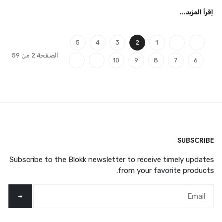
اِقرأ المزيد...
5
4
3
2
1
الصفحة 2 من 59
10
9
8
7
6
SUBSCRIBE
Subscribe to the Blokk newsletter to receive timely updates
from your favorite products.