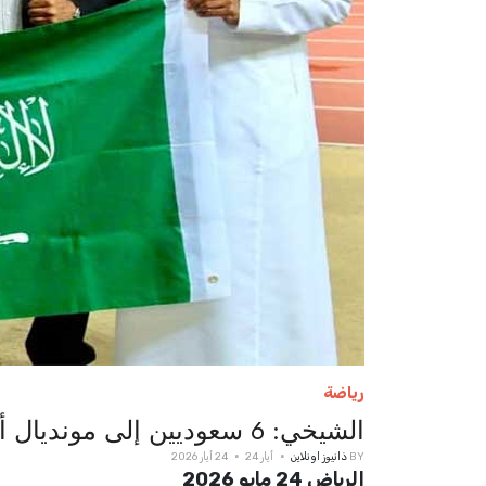
رياضة
الشيخي: 6 سعوديين إلى مونديال ألعاب القوى للشباب.. وطموحنا أولمبياد لوس أنجلوس 2028
BY
ذانيوز اونلاين
أيار 24
24 أيار 2026
الرياض 24 مايو 2026