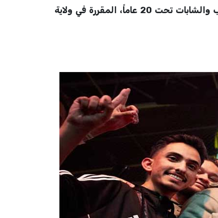
أعلن الاتحاد السعودي لألعاب القوى رسمياً تأهل 6 لاعبين حتى الآن إلى نهائيات بطولة العالم للشباب والشابات تحت 20 عاماً، المقررة في ولاية