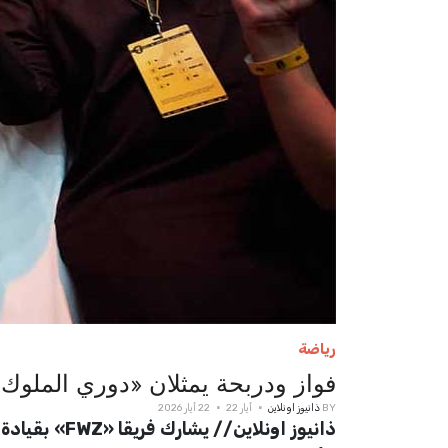
رياضة
فواز ودربحة يمثلان «دوري الملوك -
BY
ذانيوز اونلاين
أيار 22
22 أيار 2026