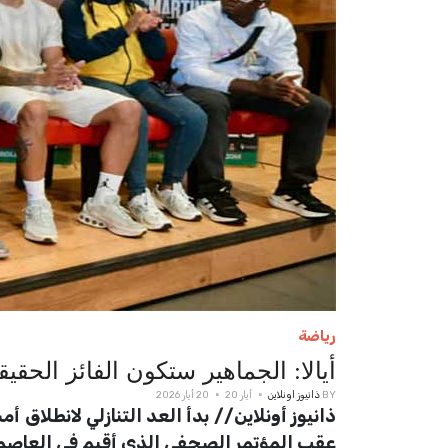
رياضة
أيالا: الجماهير ستكون الفائز الحقيقي في أمسية "
BY
ذانيوز اونلاين
أيار 20
20 أيار 2026
عقب المؤتمر الصحفي الذي أقيم في العاصم