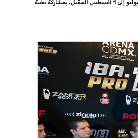
للأندية 2026» التابعة لـ«دوري الملوك»، والتي تستضيفها مدينة ميلانو الإيطالية خلال الفترة من 26 يوليو إلى 1 أغسطس المقبل، بمشاركة نخبة