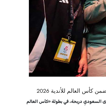
كأس العالم للأندية 2026
نع المحتوى الكويتي فواز، و«DR7» بقيادة صانع المحتوى السعودي دربحة، في بطولة «كأس العالم