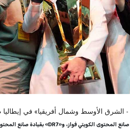
 الشرق الأوسط وشمال أفريقيا» في إيطاليا ضمن 
ذانيوز اونلاين// يشارك فريقا «FWZ» بقيادة صا