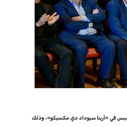
لاكمة الاحترافية، المقررة غداً الخميس في «أرينا سيوداد دي مكسيكو»، وذلك