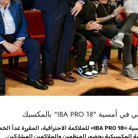
IBA PRO 18" بالمكسيك
ذانيوز أونلاين// بدأ العد التنازلي لانطلاق أمسية «IBA PRO 18» للم
ة المكسيكية بحضور المنظمين والملاكمين المشاركين.