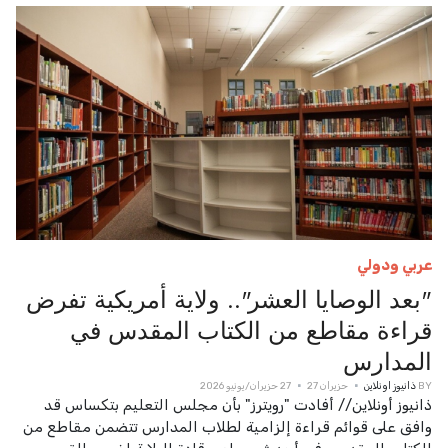
عربي ودولي
"بعد الوصايا العشر".. ولاية أمريكية تفرض
قراءة مقاطع من الكتاب المقدس في
المدارس
BY
ذانيوز اونلاين
حزيران 27
27 حزيران/يونيو 2026
ذانيوز أونلاين// أفادت "رويترز" بأن مجلس التعليم بتكساس قد
وافق على قوائم قراءة إلزامية لطلاب المدارس تتضمن مقاطع من