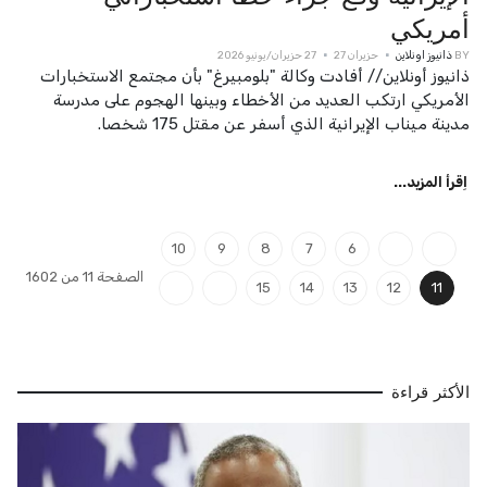
أمريكي
BY
ذانيوز اونلاين
حزيران 27
27 حزيران/يونيو 2026
ذانيوز أونلاين// أفادت وكالة "بلومبيرغ" بأن مجتمع الاستخبارات
الأمريكي ارتكب العديد من الأخطاء وبينها الهجوم على مدرسة
مدينة ميناب الإيرانية الذي أسفر عن مقتل 175 شخصا.
اِقرأ المزيد...
10
9
8
7
6
الصفحة 11 من 1602
15
14
13
12
11
الأكثر قراءة