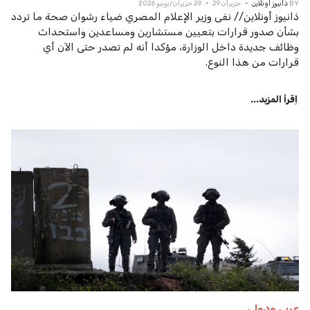
BY
ذانيوز اونلاين
حزيران 29
29 حزيران/يونيو 2026
ذانيوز أونلاين// نفى وزير الإعلام المصري ضياء رشوان صحة ما تردد
بشأن صدور قرارات بتعيين مستشارين ومساعدين واستحداث
وظائف جديدة داخل الوزارة، مؤكدا أنه لم تصدر حتى الآن أي
قرارات من هذا النوع.
اِقرأ المزيد...
عربي ودولي