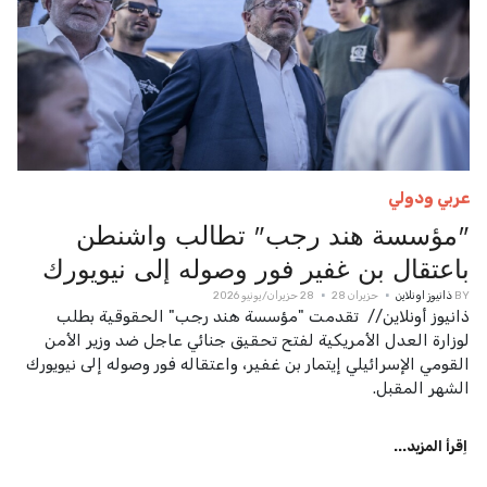
عربي ودولي
"مؤسسة هند رجب" تطالب واشنطن
باعتقال بن غفير فور وصوله إلى نيويورك
BY
ذانيوز اونلاين
حزيران 28
28 حزيران/يونيو 2026
ذانيوز أونلاين// تقدمت "مؤسسة هند رجب" الحقوقية بطلب
لوزارة العدل الأمريكية لفتح تحقيق جنائي عاجل ضد وزير الأمن
القومي الإسرائيلي إيتمار بن غفير، واعتقاله فور وصوله إلى نيويورك
الشهر المقبل.
اِقرأ المزيد...