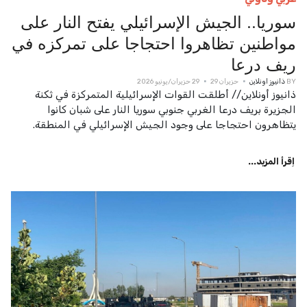
سوريا.. الجيش الإسرائيلي يفتح النار على
مواطنين تظاهروا احتجاجا على تمركزه في
ريف درعا
BY
ذانيوز اونلاين
حزيران 29
29 حزيران/يونيو 2026
ذانيوز أونلاين// أطلقت القوات الإسرائيلية المتمركزة في ثكنة
‏الجزيرة بريف درعا الغربي جنوبي سوريا النار على ‏شبان كانوا
يتظاهرون احتجاجا على وجود الجيش الإسرائيلي في ‏المنطقة.
اِقرأ المزيد...