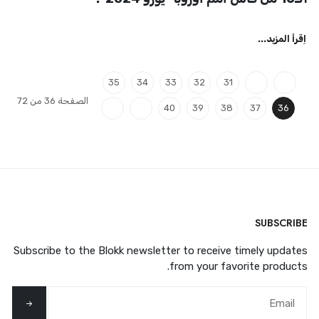
اِقرأ المزيد...
35
34
33
32
31
الصفحة 36 من 72
40
39
38
37
36
SUBSCRIBE
Subscribe to the Blokk newsletter to receive timely updates
from your favorite products.