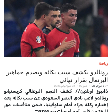
رياضة
رونالدو يكشف سبب بكائه ويصدم جماهير
البرتغال بقرار نهائي
BY
ذانيوز اونلاين
تموز 02
02 تموز/يوليو 2024
ذانيوز أونلاين// كشف النجم البرتغالي كريستيانو
رونالدو لاعب نادي النصر السعودي عن سبب بكائه بعد
إهداره ركلة جزاء أمام سلوفينيا، ضمن منافسات دور
الـ16 من كأس أمم أوروبا "يورو 2024".