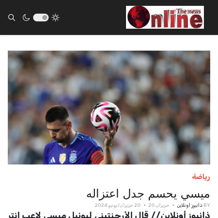
ults.
رياضة
ميسي يحسم جدل اعتزاله
BY
ذانيوز اونلاين
حزيران 20
20 حزيران/يونيو 2024
ذانيوز أونلاين// قال الأرجنتيني ليونيل ميسي لاعب إنتر