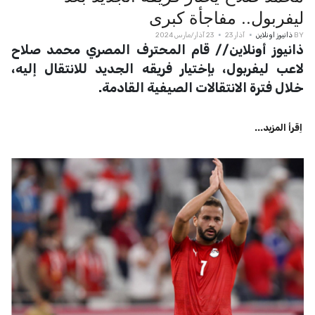
ليفربول.. مفاجأة كبرى
BY
ذانيوز اونلاين
آذار 23
23 آذار/مارس 2024
ذانيوز أونلاين// قام المحترف المصري محمد صلاح
لاعب ليفربول، بإختيار فريقه الجديد للانتقال إليه،
خلال فترة الانتقالات الصيفية القادمة.
اِقرأ المزيد...