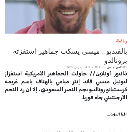
رياضة
بالفيديو.. ميسي يسكت جماهير استفزته
برونالدو
BY
ذانيوز اونلاين
آذار 15
15 آذار/مارس 2024
ذانيوز أونلاين// حاولت الجماهير الأمريكية استفزاز
ليونيل ميسي قائد إنتر ميامي بالهتاف باسم غريمه
كريستيانو رونالدو نجم النصر السعودي، إلا أن رد النجم
الأرجنتيني جاء فوريا.
اِقرأ المزيد...