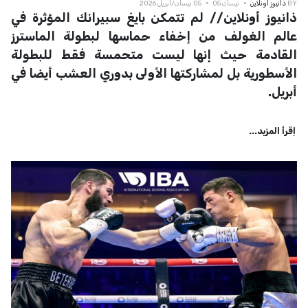
BY
ذانيوز اونلاين
نيسان 05
05 نيسان/أبريل 2026
ذانيوز أونلاين// لم تتمكن بايغ سبيرانك المؤثرة في
عالم الغولف من إخفاء حماسها لبطولة الماسترز
القادمة حيث إنها ليست متحمسة فقط للبطولة
الأسطورية بل لمشاركتها الأولى بدوري العشب أيضا في
أبريل.
اِقرأ المزيد...