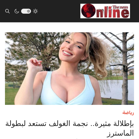
ults.
رياضة
بإطلالة مثيرة.. نجمة الغولف تستعد لبطولة
الماسترز