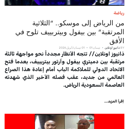
رياضة
من الرياض إلى موسكو.. "الثلاثية
المرتقبة" بين بيفول وبيتربييف تلوح في
الأفق
BY
ذانيوز اونلاين
نيسان 01
01 نيسان/أبريل 2026
ذانيوز اونلاين// تتجه الأنظار مجدداً نحو مواجهة ثالثة
مرتقبة بين دميتري بيفول وآرتور بيتربييف، بعدما فتح
الاتحاد الدولي للملاكمة الباب أمام إعادة هذا الصراع
العالمي من جديد، عقب فصله الأخير الذي شهدته
العاصمة السعودية الرياض.
اِقرأ المزيد...