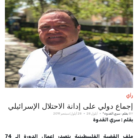
رأي
إجماع دولي على إدانة الاحتلال الإسرائيلي
BY
بقلم : سري القدوة *
أيلول 28
28 أيلول/سبتمبر 2019
بقلم : سري القدوة
ملف القضية الفلسطينية يتصدر اعمال الدورة الـ 74