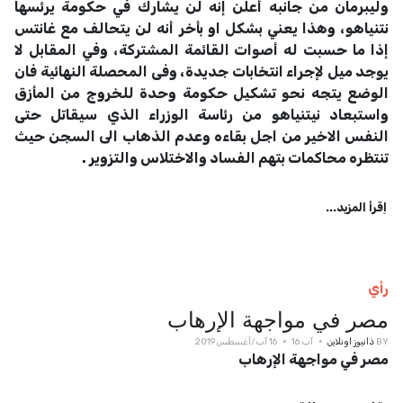
وليبرمان من جانبه أعلن إنه لن يشارك في حكومة يرئسها
نتنياهو، وهذا يعني بشكل او بأخر أنه لن يتحالف مع غانتس
إذا ما حسبت له أصوات القائمة المشتركة، وفي المقابل لا
يوجد ميل لإجراء انتخابات جديدة، وفى المحصلة النهائية فان
الوضع يتجه نحو تشكيل حكومة وحدة للخروج من المأزق
واستبعاد نيتنياهو من رئاسة الوزراء الذي سيقاتل حتى
النفس الاخير من اجل بقاءه وعدم الذهاب الى السجن حيث
تنتظره محاكمات بتهم الفساد والاختلاس والتزوير .
اِقرأ المزيد...
رأي
مصر في مواجهة الإرهاب
BY
ذانيوز اونلاين
آب 16
16 آب/أغسطس 2019
مصر في مواجهة الإرهاب