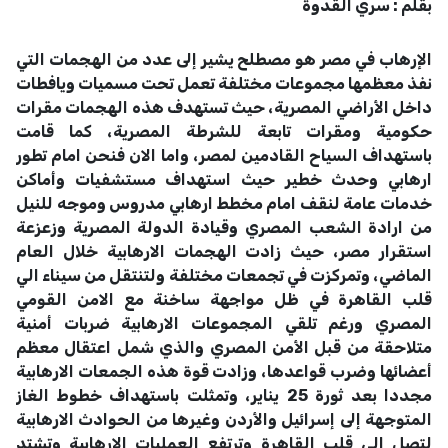
بقلم : سري القدوة
الإرهاب في مصر هو مصطلح يشير إلى عدد من الهجمات التي
نفذ معظمها مجموعات مختلفة تعمل تحت مسميات ويافطات
داخل الأراضي المصرية، حيث تستهدف هذه الهجمات مقرات
حكومية ومقرات تابعة للشرطة المصرية، كما قامت
باستهداف السياح القادمين لمصر، واما الان فنحن امام تطور
ارهابي وحدث خطير حيث استهداف مستشفيات وأماكن
خدمات عامة لنقف امام مخطط ارهابي مدروس وموجه للنيل
من ارادة الشعب المصري وقيادة الدولة المصرية وزعزعة
استقرار مصر، حيث زادت الهجمات الارهابية خلال العام
الماضي، وتمركزت في تجمعات مختلفة ولتنتقل من سيناء الي
قلب القاهرة في ظل مواجهة ساخنة مع الامن القومي
المصري ورغم تلقي المجموعات الارهابية ضربات أمنية
متلاحقة من قبل الأمن المصري والذي شمل اعتقال معظم
أعضائها وضرب قواعدها، وزادت قوة هذه الجمعات الارهابية
مجددا بعد ثورة 25 يناير، وتمثلت باستهداف خطوط الغاز
المتوجهة إلى إسرائيل والأردن وغيرها من الحوادث الارهابية
لتصل الي قلب القاهرة وترتفع العمليات الارهابية وتشتد