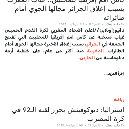
بسبب إغلاق الجزائر مجالها الجوي أمام
طائراته
BY
ذانيوز اونلاين
كانون2 12
12 كانون2/يناير 2023
ذانيوزأونلاين//أعلن الاتحاد المغربي لكرة القدم الخميس
غياب منتخبه عن كأس أمم أفريقيا للمحليين التي تفتتح
الجمعة في
الجزائر
، بسبب إغلاق الأخيرة مجالها الجوي أمام
الطائرات
المغربية
منذ أكثر من عام، على خلفية أزمة
دبلوماسية بين
الجارين
.
اِقرأ المزيد...
رياضة
أستراليا: ديوكوفيتش يحرز لقبه الـ92 في
كرة المضرب
BY
ذانيوز اونلاين
كانون2 08
08 كانون2/يناير 2023