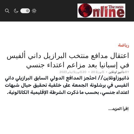
ults.
رياضة
اعتقال مدافع منتخب البرازيل داني ألفيس
في إسبانيا بعد مزاعم اعتداء جنسي
BY
ذانيوز اونلاين
كانون2 20
20 كانون2/يناير 2023
ذانيوزأونلاين// احتُجز المدافع الدولي السابق البرازيلي داني
ألفيس في برشلونة الجمعة على خلفية تحقيق حيال شبهات
اعتداء جنسي، بحسب ما ذكرت الشرطة الإقليمية الكاتالونية.
اِقرأ المزيد...