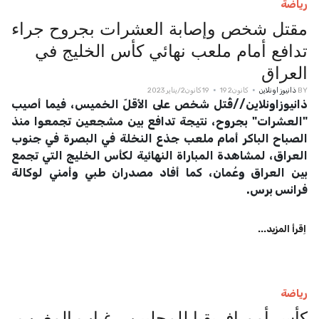
رياضة
مقتل شخص وإصابة العشرات بجروح جراء
تدافع أمام ملعب نهائي كأس الخليج في
العراق
BY
ذانيوز اونلاين
كانون2 19
19 كانون2/يناير 2023
ذانيوزاونلاين//قُتل شخص على الأقلّ الخميس، فيما أصيب
"العشرات" بجروح، نتيجة تدافع بين مشجعين تجمعوا منذ
الصباح الباكر أمام ملعب جذع النخلة في البصرة في جنوب
العراق، لمشاهدة المباراة النهائية لكأس الخليج التي تجمع
بين العراق وعُمان، كما أفاد مصدران طبي وأمني لوكالة
فرانس برس.
اِقرأ المزيد...
رياضة
كأس أمم إفريقيا للمحليين.. غياب المغرب