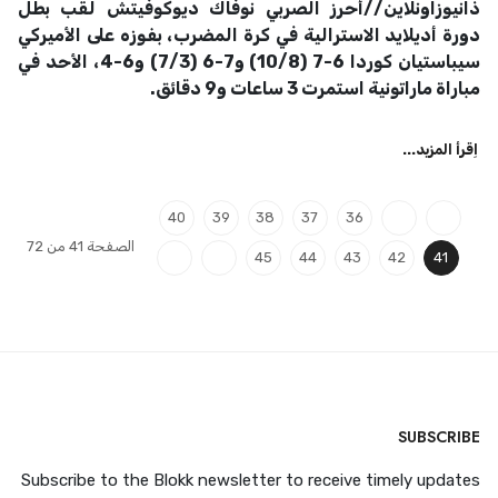
ذانيوزاونلاين//أحرز الصربي نوفاك ديوكوفيتش لقب بطل
دورة أديلايد الاسترالية في كرة المضرب، بفوزه على الأميركي
سيباستيان كوردا 6-7 (10/8) و7-6 (7/3) و6-4، الأحد في
مباراة ماراتونية استمرت 3 ساعات و9 دقائق.
اِقرأ المزيد...
40
39
38
37
36
الصفحة 41 من 72
45
44
43
42
41
SUBSCRIBE
Subscribe to the Blokk newsletter to receive timely updates